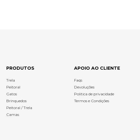
PRODUTOS
APOIO AO CLIENTE
Trela
Faqs
Peitoral
Devoluções
Gatos
Politica de privacidade
Brinquedos
Termos e Condições
Peitoral / Trela
Camas