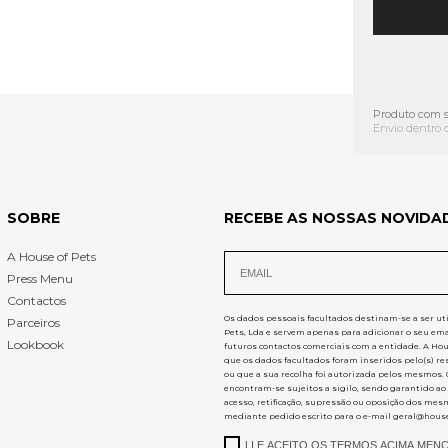
Produto com 
Envio dentro
SOBRE
RECEBE AS NOSSAS NOVIDA
A House of Pets
Press Menu
Contactos
Os dados pessoais facultados destinam-se a ser ut
Parceiros
Pets, Lda e servem apenas para adicionar o seu emai
Lookbook
futuros contactos comerciais com a entidade. A Ho
que os dados facultados foram inseridos pelo(s) res
ou que a sua recolha foi autorizada pelos mesmos.
encontram-se sujeitos a sigilo, sendo garantido ao t
acesso, retificação, supressão ou oposição dos mes
mediante pedido escrito para o e-mail
geral@house
LI E ACEITO OS TERMOS ACIMA MEN