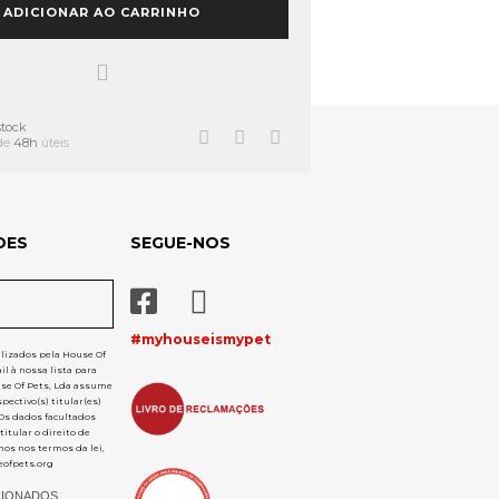
ADICIONAR AO CARRINHO
stock
 de
48h
úteis
DES
SEGUE-NOS
#myhouseismypet
ilizados pela House Of
l à nossa lista para
use Of Pets, Lda assume
pectivo(s) titular(es)
 Os dados facultados
itular o direito de
mos nos termos da lei,
ofpets.org
CIONADOS