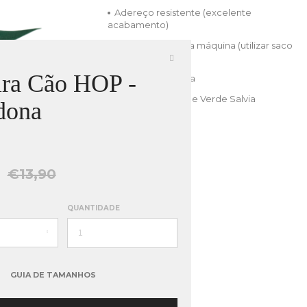
Adereço resistente (excelente
acabamento)
Pode ser lavado a máquina (utilizar saco
rede)
ira Cão HOP -
Estampa Exclusiva
Coleira em tom de Verde Salvia
dona
€13,90
QUANTIDADE
GUIA DE TAMANHOS