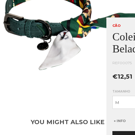
CÃO
Cole
Bela
REF00075
€12,51
TAMANHO
YOU MIGHT ALSO LIKE
+ INFO