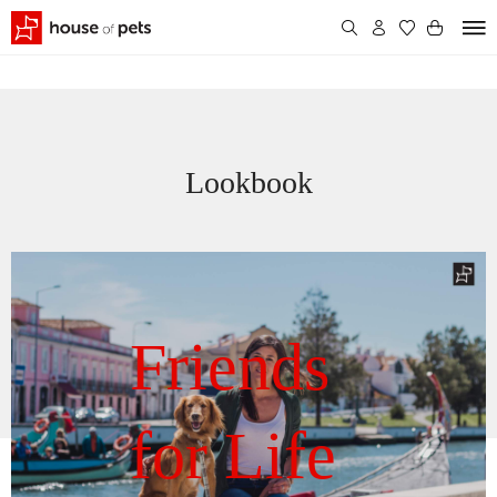
Lookbook
Friends
for Life