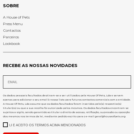
SOBRE
A House of Pets
Press Menu
Contactos
Parceiros
Lookbook
RECEBE AS NOSSAS NOVIDADES
Os dados pessoais facultados destinam-se a ser utilizados pela House Of Pets, Lda e servem
apenas para adicionar o seu email à nossa lista para futuros contactos comerciais com a entidade.
A House Of Pets, Lda assume que os dados facultados foram inseridos pelo(s) respectivo(s)
titular(es) ou que a sua recolha foi autorizada pelos mesmos. Os dados facultados encontram-se
sujeitos a sigilo, sendo garantido ao titular o direito de acesso, retificação, supressão ou oposição
dos mesmos nos termos da lei, mediante pedido escrito para o e-mail
geral@houseofpets.org
LI E ACEITO OS TERMOS ACIMA MENCIONADOS