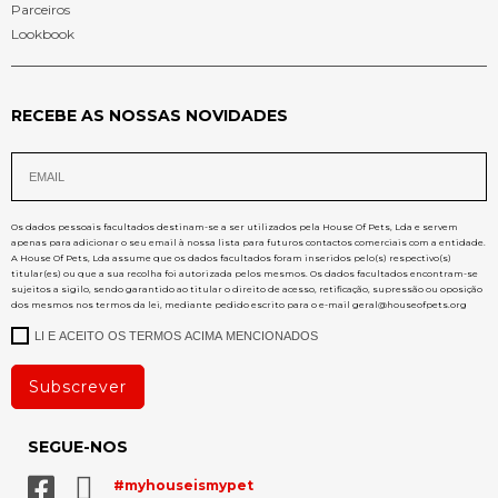
Parceiros
Lookbook
RECEBE AS NOSSAS NOVIDADES
Os dados pessoais facultados destinam-se a ser utilizados pela House Of Pets, Lda e servem
apenas para adicionar o seu email à nossa lista para futuros contactos comerciais com a entidade.
A House Of Pets, Lda assume que os dados facultados foram inseridos pelo(s) respectivo(s)
titular(es) ou que a sua recolha foi autorizada pelos mesmos. Os dados facultados encontram-se
sujeitos a sigilo, sendo garantido ao titular o direito de acesso, retificação, supressão ou oposição
dos mesmos nos termos da lei, mediante pedido escrito para o e-mail
geral@houseofpets.org
LI E ACEITO OS TERMOS ACIMA MENCIONADOS
Subscrever
SEGUE-NOS
#myhouseismypet