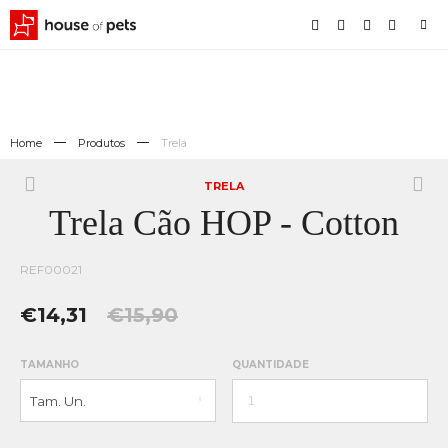
Home
Produtos
Trela
TRELA
Trela Cão HOP - Cotton
REF00021
€14,31
€15,90
TAMANHO
QUANTIDADE