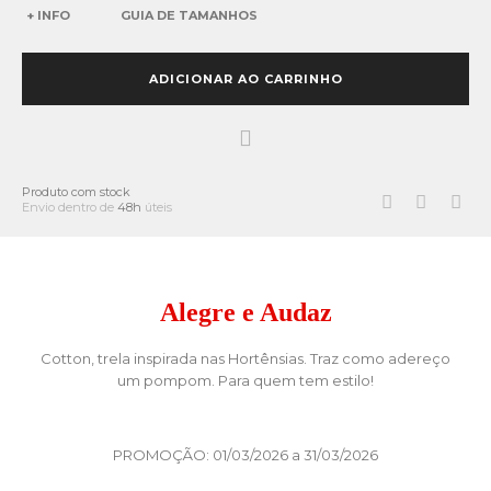
+ INFO
GUIA DE TAMANHOS
ADICIONAR AO CARRINHO
Produto com stock
Envio dentro de
48h
úteis
Alegre e Audaz
Cotton, trela inspirada nas Hortênsias. Traz como adereço
um pompom. Para quem tem estilo!
PROMOÇÃO: 01/03/2026 a 31/03/2026