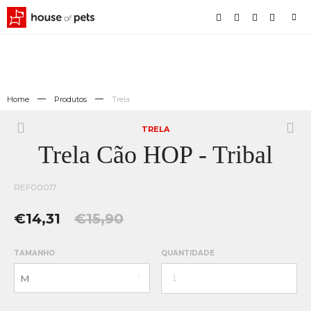
Home
Produtos
Trela
TRELA
Trela Cão HOP - Tribal
REF00017
€14,31
€15,90
TAMANHO
QUANTIDADE