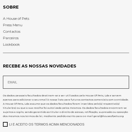
SOBRE
A House of Pets
Press Menu
Contactos
Parceiros
Lookbook
RECEBE AS NOSSAS NOVIDADES
Os dados pessoais facultados destinam-se a ser utilizados pela House Of Pets, Lda e servem
apenas para adicionar o seu email à nossa lista para futuros contactos comerciais com a entidade.
A House Of Pets, Lda assume que os dados facultados foram inseridos pelo(s) respectivo(s)
titular(es) ou que a sua recolha foi autorizada pelos mesmos. Os dados facultados encontram-se
sujeitos a sigilo, sendo garantido ao titular o direito de acesso, retificação, supressão ou oposição
dos mesmos nos termos da lei, mediante pedido escrito para o e-mail
geral@houseofpets.org
LI E ACEITO OS TERMOS ACIMA MENCIONADOS